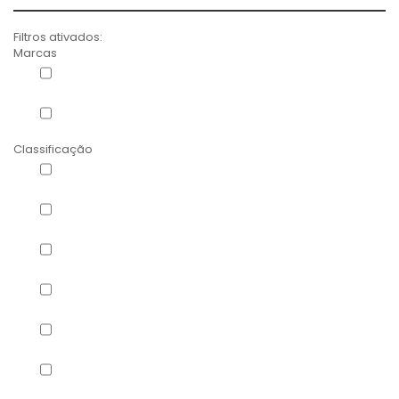
Filtros ativados:
Marcas
Diet-Food
(1)
Now Foods
(12)
Classificação
Colesterol
(1)
Emagrecimento
(3)
Energia e Endurance
(1)
Excesso de peso
(3)
Saciantes
(1)
Sistema nervoso
(1)