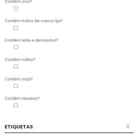
Contém ovo?
Sem Ovo
(11)
Contém frutos de casca rija?
Sem frutos de casca rija
(8)
Contém leite e derivados?
Sem leite e derivados
(11)
Contém milho?
Sem milho
(2)
Contém soja?
Sem soja
(8)
Contém Hexano?
Sem hexano
(3)
ETIQUETAS