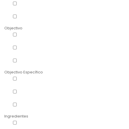
Sistema ocular
(1)
Super Alimentos
(1)
Objectivo
Bloqueadores de hidratos de carbono
(1)
Fibra
(1)
Inibidores do apetite
(4)
Objectivo Específico
Alta Endurance
(1)
Inibir a absorção de açúcares
(1)
Manutenção de peso
(5)
Ingredientes
Coco
(1)