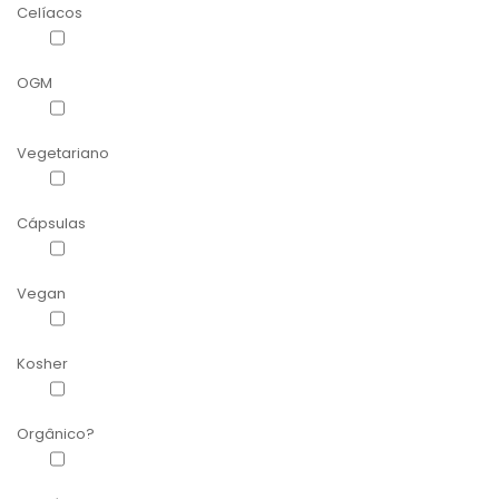
Celíacos
Apto para Celíacos
(12)
OGM
Non-OGM
(9)
Vegetariano
Apto para vegetarianos
(7)
Cápsulas
Cápsulas vegetais
(4)
Vegan
Apto para vegan
(7)
Kosher
Certificado Kosher
(7)
Orgânico?
Orgânico
(3)