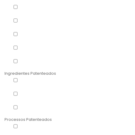
Espirulina
(2)
Extracto de feijão branco
(1)
Garcinia Cambogia
(1)
Quitosana
(1)
Óleo de Côco Virgem
(1)
Ingredientes Patenteados
Bioenergy Ribose
(1)
LipoSan ULTRA®
(1)
Phase 2®
(1)
Processos Patenteados
Crómio Chelative®
(1)