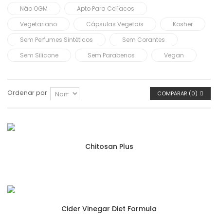
Não OGM
Apto Para Celíacos
Vegetariano
Cápsulas Vegetais
Kosher
Sem Perfumes Sintéticos
Sem Corantes
Sem Silicone
Sem Parabenos
Vegan
Ordenar por
COMPARAR (
0
)
Chitosan Plus
Cider Vinegar Diet Formula