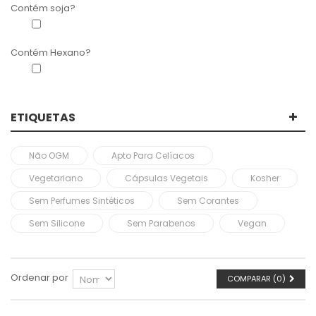
Contém soja?
Sem soja
(1)
Contém Hexano?
Sem hexano
(1)
ETIQUETAS
Não OGM
Apto Para Celíacos
Vegetariano
Cápsulas Vegetais
Kosher
Sem Perfumes Sintéticos
Sem Corantes
Sem Silicone
Sem Parabenos
Vegan
Ordenar por
COMPARAR (
0
)