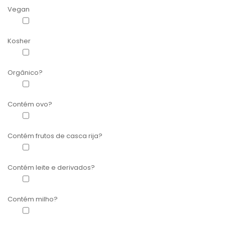
Vegan
Apto para vegan
(1)
Kosher
Certificado Kosher
(1)
Orgânico?
Orgânico
(1)
Contém ovo?
Sem Ovo
(1)
Contém frutos de casca rija?
Sem frutos de casca rija
(1)
Contém leite e derivados?
Sem leite e derivados
(1)
Contém milho?
Sem milho
(1)