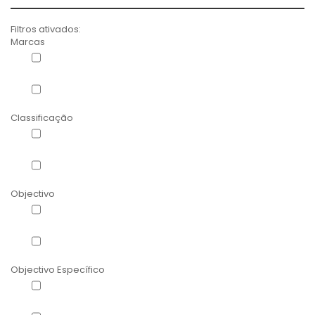
Filtros ativados:
Marcas
Herbora
(3)
Now Foods
(1)
Classificação
Barritas Saciantes
(3)
Saciantes
(1)
Objectivo
Barritas low-fat
(3)
Inibidores do apetite
(1)
Objectivo Específico
Controlo de peso
(3)