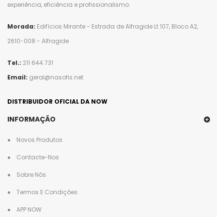
experiência, eficiência e profissionalismo.
Morada:
Edifícios Mirante - Estrada de Alfragide Lt 107, Bloco A2,
2610-008 - Alfragide
Tel.:
211 644 731
Email:
geral@nasofis.net
DISTRIBUIDOR OFICIAL DA NOW
INFORMAÇÃO
Novos Produtos
Contacte-Nos
Sobre Nós
Termos E Condições
APP NOW