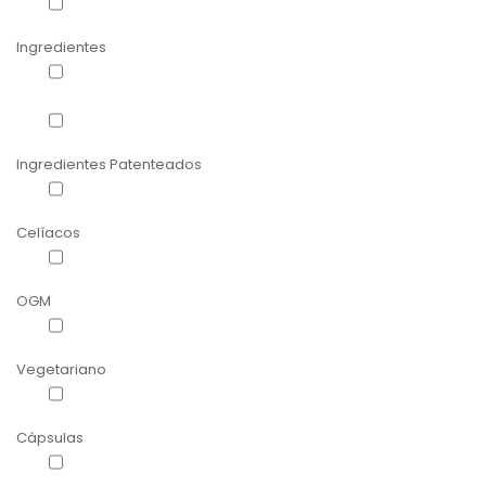
Manutenção de peso
(1)
Ingredientes
Espirulina
(1)
Neopuntia®
(3)
Ingredientes Patenteados
Neopuntia®
(3)
Celíacos
Apto para Celíacos
(1)
OGM
Non-OGM
(1)
Vegetariano
Apto para vegetarianos
(1)
Cápsulas
Cápsulas vegetais
(1)