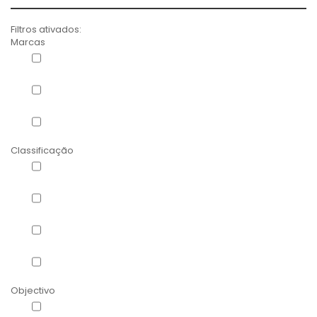
Filtros ativados:
Marcas
Diet-Food
(7)
Herbora
(1)
Zuccari
(1)
Classificação
Dermocosmética - Corpo
(2)
Dermocosmética - Rosto
(2)
Limpeza do Rosto
(4)
Super Alimentos
(1)
Objectivo