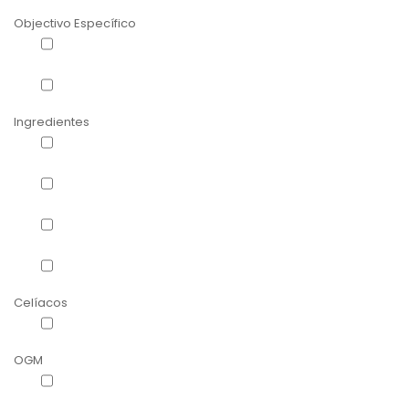
Efeito antioxidante potente
(1)
Objectivo Específico
Anti-Aging
(1)
Exfoliante de Rosto
(6)
Ingredientes
Aloé Vera
(1)
Coco
(1)
Konjac
(4)
Konjac Glucomanano
(2)
Celíacos
Apto para Celíacos
(2)
OGM
Non-OGM
(1)