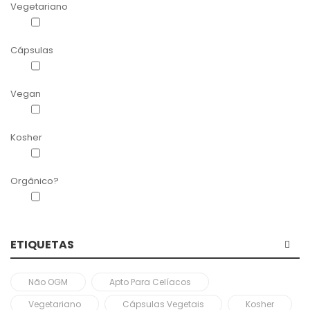
Vegetariano
Apto para vegetarianos
(2)
Cápsulas
Cápsulas vegetais
(1)
Vegan
Apto para vegan
(2)
Kosher
Certificado Kosher
(1)
Orgânico?
Orgânico
(1)
ETIQUETAS
Não OGM
Apto Para Celíacos
Vegetariano
Cápsulas Vegetais
Kosher