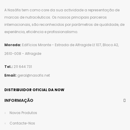
A
Nasófis
tem como core da sua actividade a representação de
marcas de nutracêuticos. Os nossos principais parceiros
internacionais, são reconhecidos por parâmetros de qualidade, de
experiência, eficiência e profissionalismo.
Morada:
Edifícios Mirante - Estrada de Alfragide Lt 107, Bloco A2,
2610-008 - Alfragide
Tel.:
211 644 731
Email:
geral@nasofis.net
DISTRIBUIDOR OFICIAL DA NOW
INFORMAÇÃO
Novos Produtos
Contacte-Nos